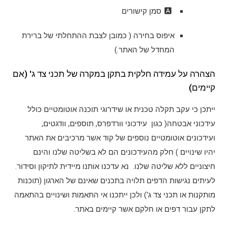
font_download
סמן קישורים
לאפס
איפוס בחירה ( כמובן לצבת ההתחלתי של ברירת
את
המחדל של האתר.)
כל
הצהרה על עמידה חלקית בתקן במקרה של תכני צד ג' (אם
האפשרויות
קיימים)
ייתכן כי עקב תקלה טכנית או שידרוגי תוכנה אוטומטיים כולל
עידכוני אבטחה( כגון עידכוני וורדפרס, תוספים, וודגטים,
ועידכונים אוטומטיים נוספים של קוד אשר מרכיבים את האתר
יהיו שינויים ) חלק מהעידכונים הם לא בשליטה שלנו והינם
חיצוניים ללא שליטה שלנו. נא עדכנו אותנו מיידית לתיקון וסידור.
לעיתים נגישות הדפים תלויה בתכנים שאינם של הארגון (תוכנות
מותקנות או תכני צד ג') ולכן ייתכנו אי התאמות ושינויים בהתאמה
לתקן עבור דפים או חלקם אשר קיימים באתר.