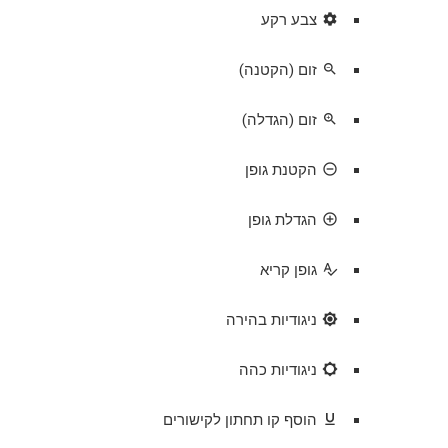
settings
צבע רקע
zoom_out
זום (הקטנה)
zoom_in
זום (הגדלה)
remove_circle_outline
הקטנת גופן
add_circle_outline
הגדלת גופן
spellcheck
גופן קריא
brightness_high
ניגודיות בהירה
brightness_low
ניגודיות כהה
format_underlined
הוסף קו תחתון לקישורים