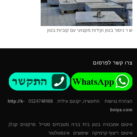
ש ר ניסור בטון וקידוח מקצועי עם קוביות בטון
צרו קשר לפרסום
הצהרת נגישות
התעשיה, יקנעם עילית. 0524748988
http://k-
bniya.com
איטום
אמבטיה
בטון
בית
בניה
מטבחים
סטייל
פרקטים
קבלן
איטום
ריצוף קרמיקה
שיפוצים
אינסטלטור