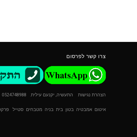
צרו קשר לפרסום
הצהרת נגישות
התעשיה, יקנעם עילית. 0524748988
איטום
אמבטיה
בטון
בית
בניה
מטבחים
סטייל
פרקט