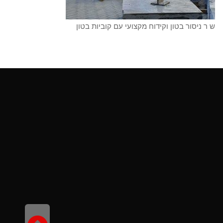
ש ר ניסור בטון וקידוח מקצועי עם קוביות בטון