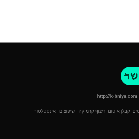
http://k-bniya.com
ים
קבלן איטום
ריצוף קרמיקה
שיפוצים
אינסטלטור