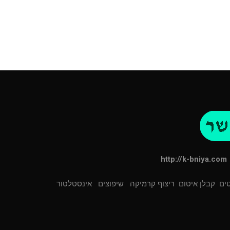
http://k-bniya.com
ים
קבלן איטום
ריצוף קרמיקה
שיפוצים
אינסטלטור