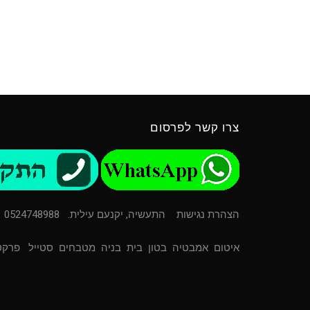
צרו קשר לפרסום
הצהרת נגישות
התעשיה, יקנעם עילית. 0524748988
איטום
אמבטיה
בטון
בית
בניה
מטבחים
סטייל
פרקט