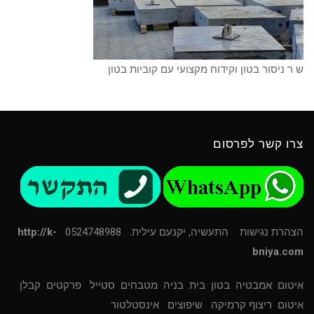
ש ר ניסור בטון וקידוח מקצועי עם קוביות בטון
צרו קשר לפרסום
הצהרת נגישות
התעשיה, יקנעם עילית. 0524748988
http://k-
bniya.com
איטום
אמבטיה
בטון
בית
בניה
מטבחים
סטייל
פרקטים
קבלן
איטום
ריצוף קרמיקה
שיפוצים
אינסטלטור