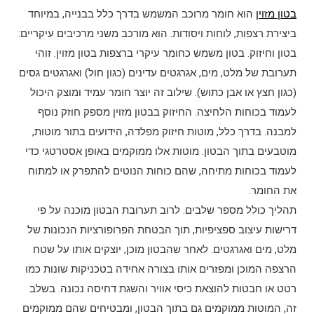
בטון מזוין
הוא חומר מרוכב המשמש בדרך כלל בבנייה, במיוחד
ביצירת רצפות, לוחות ויסודות. הוא מורכב משני מרכיבים עיקריים:
בטון וחיזוק. בטון משמש כחומר עיקרי ברצפות בטון מזוין. זוהי
תערובת של מלט, מים, אגרגטים עדינים (כגון חול) ואגרגטים גסים
(כגון חצץ או אבן כתוש). שילוב זה יוצר חומר עמיד ומוצק היכול
לעמוד בכוחות הלחיצה. החיזוק בבטון מזוין מספק חוזק נוסף
למבנה. בדרך כלל, מוטות חיזוק מפלדה, הידועים בתור מוטות,
מוטבעים בתוך הבטון. מוטות אלו ממוקמים באופן אסטרטגי כדי
לעמוד בכוחות מתיחה, שהם כוחות הנוטים להתפרק או למתוח
את החומר.
תהליך כולל מספר שלבים. לרוב תערובת הבטון מוכנה על פי
דרישות עיצוב ספציפיות, תוך הבטחת הפרופורציות הנכונות של
מלט, מים ואגרגטים. לאחר שהבטון מוכן, יוצקים אותו על שטח
הרצפה המוכן ומפזרים אותו בצורה אחידה בטכניקות שונות כמו
רטט או חבטות להוצאת כיסי אוויר והשגת דחיסה נכונה. בשלב
זה, המוטות ממוקמים גם בתוך הבטון, ומבטיחים שהם ממוקמים