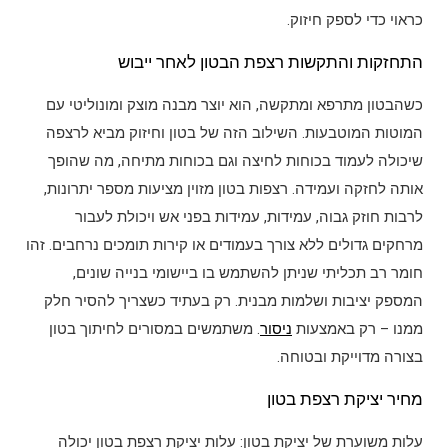
כראוי כדי לספק חיזוק.
התחזקות והתקשות רצפת הבטון לאחר ייבוש
כשהבטון מתרפא ומתקשה, הוא יוצר מבנה מוצק ומונוליטי עם
המוטות המוטבעות. השילוב הזה של בטון וחיזוק מביא לרצפה
שיכולה לעמוד בכוחות לחיצה וגם בכוחות מתיחה, מה שהופך
אותה לחזקה ועמידה. רצפות בטון מזוין מציעות מספר יתרונות,
לרבות חוזק גבוה, עמידות, עמידות בפני אש ויכולת לעבור
מרחקים גדולים ללא צורך בעמודים או קירות תומכים נרחבים. זהו
חומר רב תכליתי שניתן להשתמש בו ביישומי בנייה שונים,
המספק יציבות ושלמות מבנית. רק בעתיד כשצריך להסיר חלק
ממנו – רק באמצעות
ניסור
. משתמשים במסורים לחיתוך בטון
בצורה מדוייקת ובטוחה.
מחיר יציקת רצפת בטון
עלות משוערת של יציקת בטון: עלות יציקת רצפת בטון יכולה