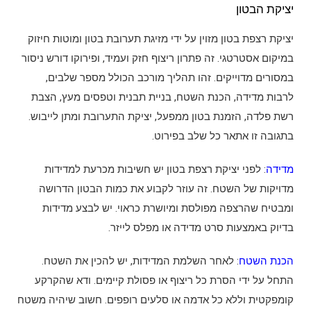
יציקת הבטון
יציקת רצפת בטון מזוין על ידי מזיגת תערובת בטון ומוטות חיזוק
במיקום אסטרטגי. זה פתרון ריצוף חזק ועמיד, ופירוקו דורש ניסור
במסורים מדוייקים. זהו תהליך מורכב הכולל מספר שלבים,
לרבות מדידה, הכנת השטח, בניית תבנית וטפסים מעץ, הצבת
רשת פלדה, הזמנת בטון ממפעל, יציקת התערובת ומתן לייבוש.
בתגובה זו אתאר כל שלב בפירוט.
מדידה
: לפני יציקת רצפת בטון יש חשיבות מכרעת למדידות
מדויקות של השטח. זה עוזר לקבוע את כמות הבטון הדרושה
ומבטיח שהרצפה מפולסת ומיושרת כראוי. יש לבצע מדידות
בדיוק באמצעות סרט מדידה או מפלס לייזר.
הכנת השטח
: לאחר השלמת המדידות, יש להכין את השטח.
התחל על ידי הסרת כל ריצוף או פסולת קיימים. ודא שהקרקע
קומפקטית וללא כל אדמה או סלעים רופפים. חשוב שיהיה משטח