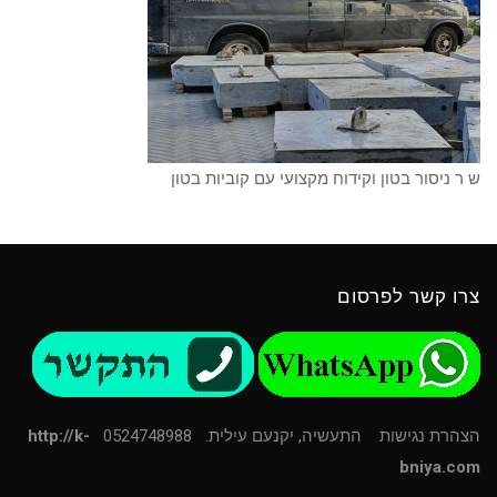
ש ר ניסור בטון וקידוח מקצועי עם קוביות בטון
צרו קשר לפרסום
הצהרת נגישות
התעשיה, יקנעם עילית. 0524748988
http://k-
bniya.com