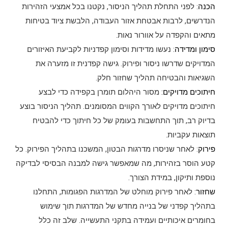
הכנה
: לפני התחלת תהליך הניסור, נקטנו בכל אמצעי הזהירות
הנדרשים, לרבות אבטחת אזור העבודה, הלבשת ציוד בטיחות
מתאים והקפדה על אוורור נאות.
סימון ומדידה
: נעשו מדידות וסימון קפדניות לקביעת האיזורים
המדויקים שדרשו ניסור ופירוק. גישה קפדנית זו מזערה את
השגיאות והבטיחה תהליך שחזור חלק.
חיתוכים מדויקים:
מסור היהלום תומרן בקפידה כדי לבצע
חיתוכים מדויקים לאורך הקווים המסומנים. תהליך הניסור בוצע
בדיוק רב, תוך התחשבות בעומק של כל חיתוך כדי להבטיח
תוצאות עקביות.
פירוק
: לאחר שניסרו מדרגות הבטון, המשכנו בתהליך הפירוק. כל
קטע הוסר בזהירות, מה שמאפשר גישה למבנה הבסיסי לבדיקה
נוספת ותיקון, במידת הצורך.
שחזור
: לאחר פירוק מוחלט של המדרגות הפגומות, התחלנו
בתהליך קפדני של בנייה מחדש של המדרגות תוך שימוש
בחומרים איכותיים ועמידה בתקני התעשייה. שלב זה כלל