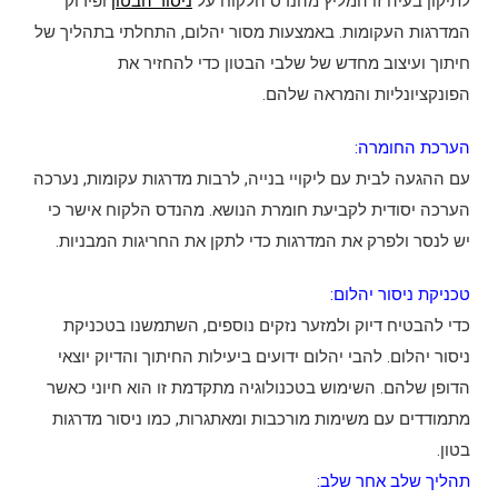
לתיקון בעיה זו המליץ ​​מהנדס הלקוח על
ניסור הבטון
ופירוק
המדרגות העקומות. באמצעות מסור יהלום, התחלתי בתהליך של
חיתוך ועיצוב מחדש של שלבי הבטון כדי להחזיר את
הפונקציונליות והמראה שלהם.
הערכת החומרה:
עם ההגעה לבית עם ליקויי בנייה, לרבות מדרגות עקומות, נערכה
הערכה יסודית לקביעת חומרת הנושא. מהנדס הלקוח אישר כי
יש לנסר ולפרק את המדרגות כדי לתקן את החריגות המבניות.
טכניקת ניסור יהלום:
כדי להבטיח דיוק ולמזער נזקים נוספים, השתמשנו בטכניקת
ניסור יהלום. להבי יהלום ידועים ביעילות החיתוך והדיוק יוצאי
הדופן שלהם. השימוש בטכנולוגיה מתקדמת זו הוא חיוני כאשר
מתמודדים עם משימות מורכבות ומאתגרות, כמו ניסור מדרגות
בטון.
תהליך שלב אחר שלב: